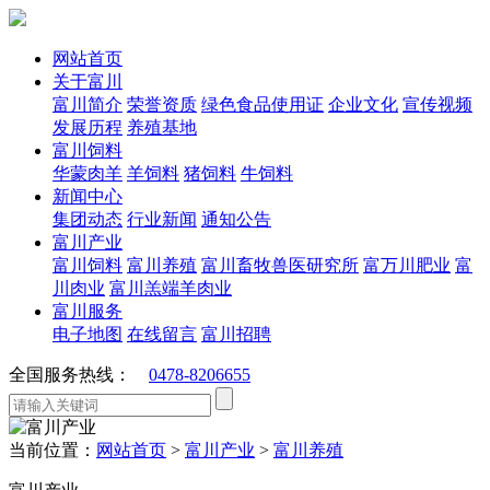
网站首页
关于富川
富川简介
荣誉资质
绿色食品使用证
企业文化
宣传视频
发展历程
养殖基地
富川饲料
华蒙肉羊
羊饲料
猪饲料
牛饲料
新闻中心
集团动态
行业新闻
通知公告
富川产业
富川饲料
富川养殖
富川畜牧兽医研究所
富万川肥业
富
川肉业
富川羔端羊肉业
富川服务
电子地图
在线留言
富川招聘
全国服务热线：
0478-8206655
当前位置：
网站首页
>
富川产业
>
富川养殖