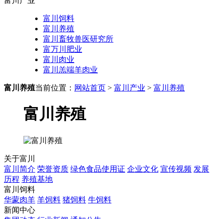
富川产业
富川饲料
富川养殖
富川畜牧兽医研究所
富万川肥业
富川肉业
富川羔端羊肉业
富川养殖
当前位置：
网站首页
>
富川产业
>
富川养殖
富川养殖
关于富川
富川简介
荣誉资质
绿色食品使用证
企业文化
宣传视频
发展
历程
养殖基地
富川饲料
华蒙肉羊
羊饲料
猪饲料
牛饲料
新闻中心