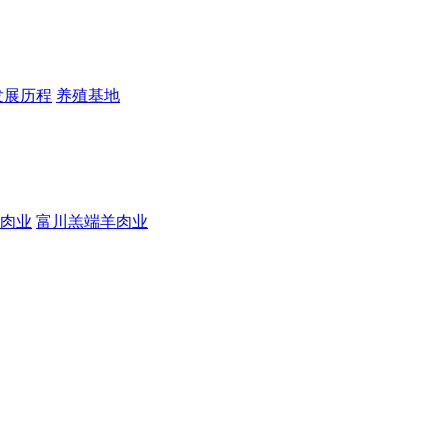
发展历程
养殖基地
肉业
富川羔端羊肉业