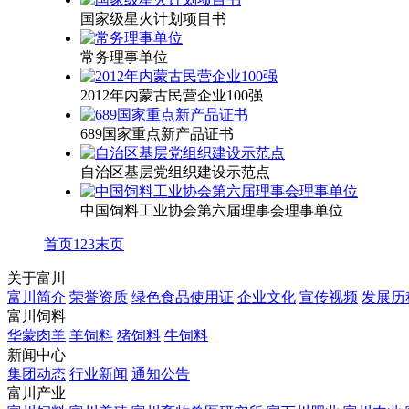
国家级星火计划项目书
常务理事单位
2012年内蒙古民营企业100强
689国家重点新产品证书
自治区基层党组织建设示范点
中国饲料工业协会第六届理事会理事单位
首页
1
2
3
末页
关于富川
富川简介
荣誉资质
绿色食品使用证
企业文化
宣传视频
发展历
富川饲料
华蒙肉羊
羊饲料
猪饲料
牛饲料
新闻中心
集团动态
行业新闻
通知公告
富川产业