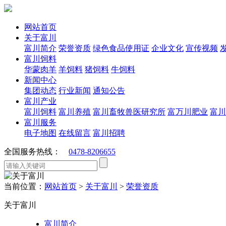
网站首页
关于富川
富川简介
荣誉资质
绿色食品使用证
企业文化
宣传视频
富川饲料
华蒙肉羊
羊饲料
猪饲料
牛饲料
新闻中心
集团动态
行业新闻
通知公告
富川产业
富川饲料
富川养殖
富川畜牧兽医研究所
富万川肥业
富川
富川服务
电子地图
在线留言
富川招聘
全国服务热线：
0478-8206655
当前位置：
网站首页
>
关于富川
>
荣誉资质
关于富川
富川简介