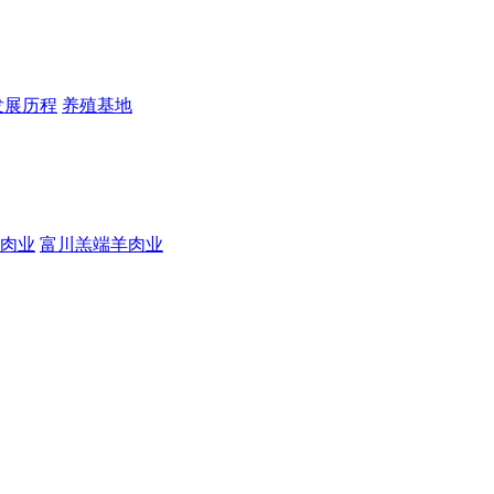
发展历程
养殖基地
肉业
富川羔端羊肉业