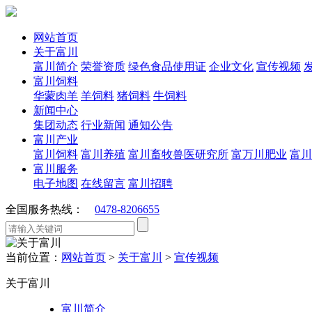
网站首页
关于富川
富川简介
荣誉资质
绿色食品使用证
企业文化
宣传视频
富川饲料
华蒙肉羊
羊饲料
猪饲料
牛饲料
新闻中心
集团动态
行业新闻
通知公告
富川产业
富川饲料
富川养殖
富川畜牧兽医研究所
富万川肥业
富川
富川服务
电子地图
在线留言
富川招聘
全国服务热线：
0478-8206655
当前位置：
网站首页
>
关于富川
>
宣传视频
关于富川
富川简介